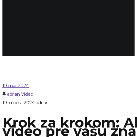
19
mar 2024
adrian
Video
19. marca 2024
adrian
Krok za krokom: A
video pre vašu zn